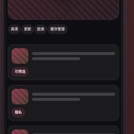
高清
更新
欧美
缓存管理
可筛选
隐私