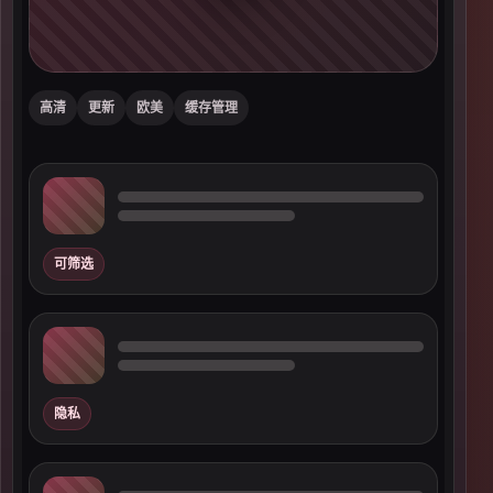
高清
更新
欧美
缓存管理
可筛选
隐私