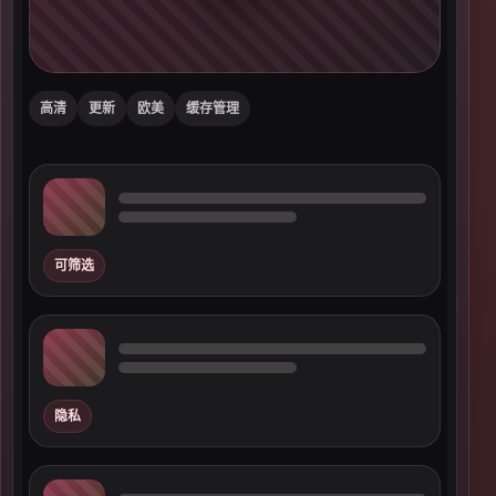
高清
更新
欧美
缓存管理
可筛选
隐私