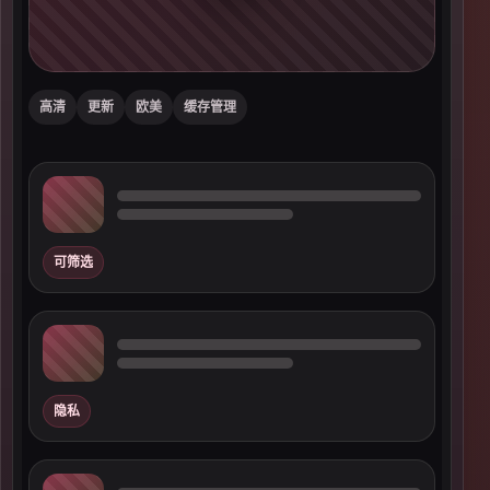
高清
更新
欧美
缓存管理
可筛选
隐私