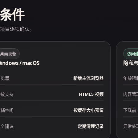
条件
项目逐项确认。
桌面设备
访问
indows / macOS
隐私
浏览器
新版主流浏览器
年龄限
播放支持
HTML5 视频
内容管
存储空间
按缓存大小预留
下载前
安全建议
定期清理记录
异常处