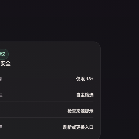
建议
与安全
制
仅限 18+
理
自主筛选
检查来源提示
理
刷新或更换入口