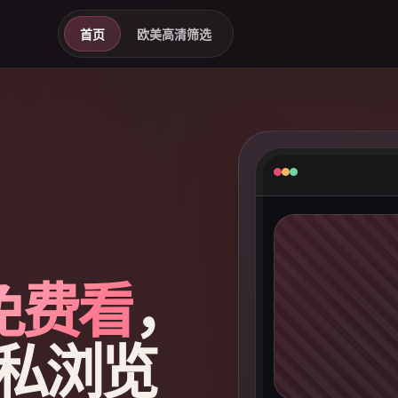
首页
欧美高清筛选
免费看
，
私浏览