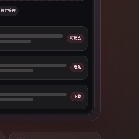
缓存管理
可筛选
隐私
下载